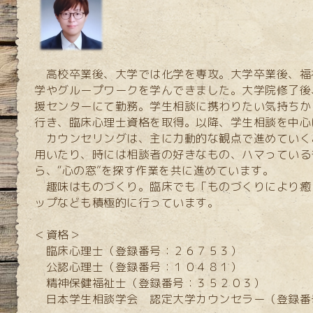
高校卒業後、大学では化学を専攻。大学卒業後、福
学やグループワークを学んできました。大学院修了後
援センターにて勤務。学生相談に携わりたい気持ちか
行き、臨床心理士資格を取得。以降、学生相談を中心
カウンセリングは、主に力動的な観点で進めていく
用いたり、時には相談者の好きなもの、ハマっている
ら、“心の窓”を探す作業を共に進めています。
趣味はものづくり。臨床でも「ものづくりにより癒
ップなども積極的に行っています。
＜資格＞
臨床心理士（登録番号：２６７５３）
公認心理士（登録番号：１０４８１）
精神保健福祉士（
登録番号：３５２０３
）
日本学生相談学会 認定大学カウンセラー（
登録番